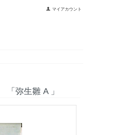
マイアカウント
「弥生雛 A 」