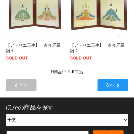
【アトリエ三生】 古今屏風
【アトリエ三生】 古今屏風
雛１
雛２
SOLD OUT
SOLD OUT
9
1
6
商品中
-
商品
前へ
次へ
ほかの商品を探す